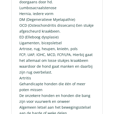
doorgaans door hd.
Lumbosacraalstenose
Hernia, iedere vorm
DM (Degeneratieve Myelapathie)
OCD (Osteochondritis dissecans) Een stukje
afgescheurd kraakbeen.
ED (Elleboog dysplasie)
Ligamenten, bicepsletsel
Artrose, rug, heupen, knieën, pols
FCP, UAP, IOHC, MCD, FCP/LPA, Hierbij gaat
het allemaal om losse stukjes kraakbeen
waardoor de hond gaat manken en daarbij
zijn rug overbelast.
Artritis
Gehandicapte honden die één of meer
poten missen
De onzekere honden en honden die bang
zijn voor vuurwerk en onweer
Algemeen letsel aan het bewegingsstelsel
aan de harde of weke delen