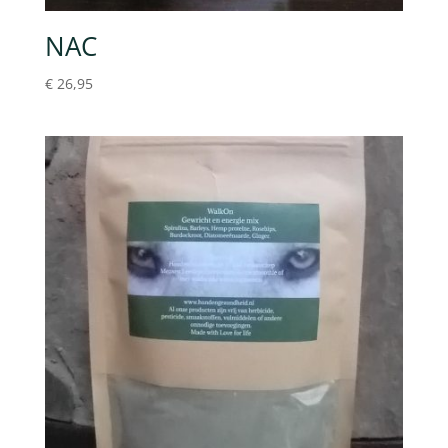
NAC
€
26,95