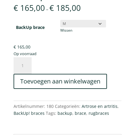
€
165,00
€
185,00
–
BackUp brace
Wissen
€
165,00
Op voorraad
BackUp!
brace
aantal
Toevoegen aan winkelwagen
Artikelnummer:
180
Categorieën:
Artrose en artritis
,
BackUp! braces
Tags:
backup
,
brace
,
rugbraces