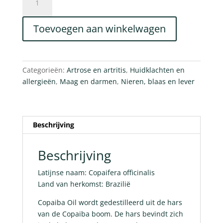
Oil
(Etherische
Toevoegen aan winkelwagen
olie)
aantal
Categorieën:
Artrose en artritis
,
Huidklachten en
allergieën
,
Maag en darmen
,
Nieren, blaas en lever
Beschrijving
Beschrijving
Latijnse naam: Copaifera officinalis
Land van herkomst: Brazilië
Copaiba Oil wordt gedestilleerd uit de hars
van de Copaiba boom. De hars bevindt zich