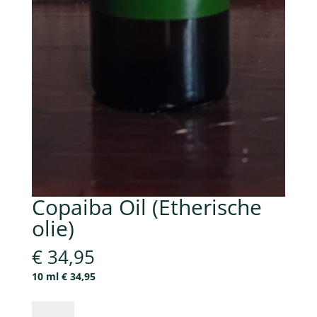
Copaiba Oil (Etherische
olie)
€
34,95
10 ml € 34,95
Copaiba