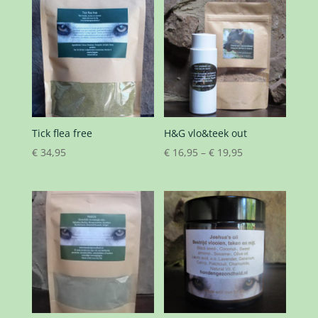
Tick flea free
H&G vlo&teek out
€
34,95
€
16,95
–
€
19,95