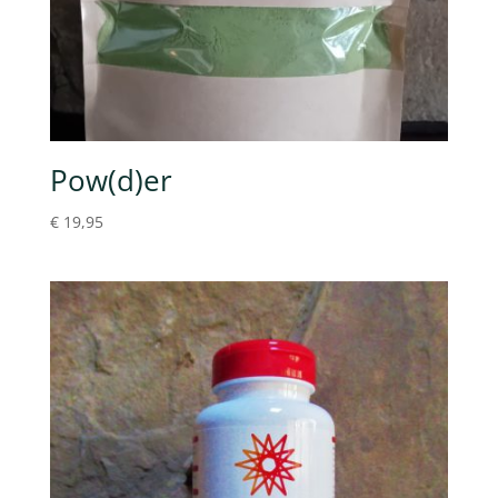
Pow(d)er
€
19,95