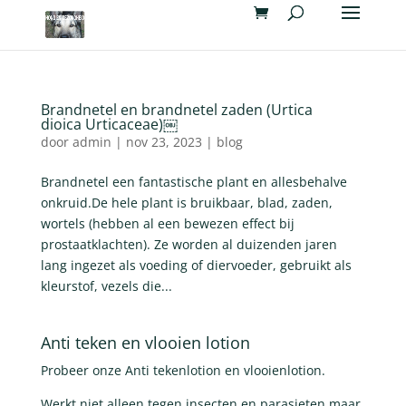
Brandnetel en brandnetel zaden (Urtica
dioica Urticaceae)￼
door
admin
|
nov 23, 2023
|
blog
Brandnetel een fantastische plant en allesbehalve
onkruid.De hele plant is bruikbaar, blad, zaden,
wortels (hebben al een bewezen effect bij
prostaatklachten). Ze worden al duizenden jaren
lang ingezet als voeding of diervoeder, gebruikt als
kleurstof, vezels die...
Anti teken en vlooien lotion
Probeer onze Anti tekenlotion en vlooienlotion.
Werkt niet alleen tegen insecten en parasieten maar