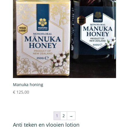
Manuka honing
€
125,00
1
2
→
Anti teken en vlooien lotion