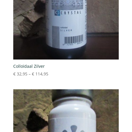
Colloïdaal Zilver
€
32,95
–
€
114,95