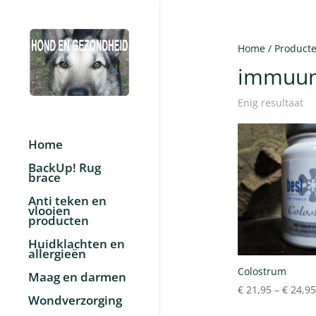
Home
/ Product
immuun
Enig resultaat
Home
BackUp! Rug
brace
Anti teken en
vlooien
producten
Huidklachten en
allergieën
Colostrum
Maag en darmen
€
21,95
–
€
24,95
Wondverzorging