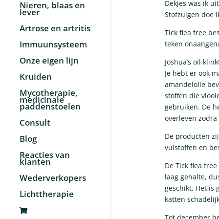
Dekjes was ik ui
Nieren, blaas en
lever
Stofzuigen doe i
Artrose en artritis
Tick flea free b
Immuunsysteem
teken onaangen
Onze eigen lijn
Joshua’s oil kli
Je hebt er ook m
Kruiden
amandelolie beva
Mycotherapie,
stoffen die vloo
medicinale
paddenstoelen
gebruiken. De he
overleven zodra
Consult
De producten zi
Blog
vulstoffen en be
Reacties van
klanten
De Tick flea free
Wederverkopers
laag gehalte, du
geschikt. Het is
Lichttherapie
katten schadelijk
Tot december he