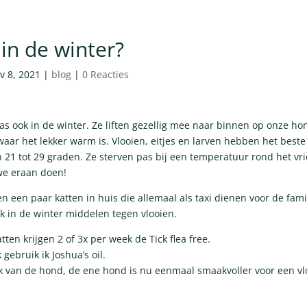
 in de winter?
v 8, 2021
|
blog
|
0 Reacties
laas ook in de winter. Ze liften gezellig mee naar binnen op onze ho
aar het lekker warm is. Vlooien, eitjes en larven hebben het beste
 21 tot 29 graden. Ze sterven pas bij een temperatuur rond het vr
we eraan doen!
 een paar katten in huis die allemaal als taxi dienen voor de famil
k in de winter middelen tegen vlooien.
ten krijgen 2 of 3x per week de Tick flea free.
 gebruik ik Joshua’s oil.
jk van de hond, de ene hond is nu eenmaal smaakvoller voor een v