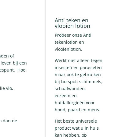
Anti teken en
vlooien lotion
Probeer onze Anti
tekenlotion en
vlooienlotion.
nden of
Werkt niet alleen tegen
 leven bij een
insecten en parasieten
iespunt. Hoe
maar ook te gebruiken
bij hotspot, schimmels,
ie vlo,
schaafwonden,
eczeem en
huidallergieën voor
hond, paard en mens.
lo dan de
Het beste universele
product wat u in huis
kan hebben, op