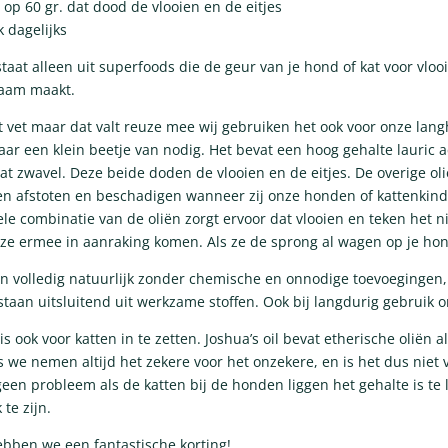
t op 60 gr. dat dood de vlooien en de eitjes
k dagelijks
estaat alleen uit superfoods die de geur van je hond of kat voor vloo
aam maakt.
nkt vet maar dat valt reuze mee wij gebruiken het ook voor onze lan
aar een klein beetje van nodig. Het bevat een hoog gehalte lauric a
t zwavel. Deze beide doden de vlooien en de eitjes. De overige ol
ien afstoten en beschadigen wanneer zij onze honden of kattenkind
le combinatie van de oliën zorgt ervoor dat vlooien en teken het n
 ze ermee in aanraking komen. Als ze de sprong al wagen op je ho
jn volledig natuurlijk zonder chemische en onnodige toevoegingen
staan uitsluitend uit werkzame stoffen. Ook bij langdurig gebruik o
 is ook voor katten in te zetten. Joshua’s oil bevat etherische oliën a
s we nemen altijd het zekere voor het onzekere, en is het dus niet 
 geen probleem als de katten bij de honden liggen het gehalte is te
 te zijn.
bben we een fantastische korting!