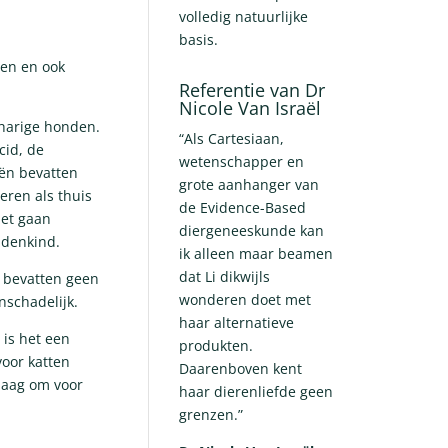
volledig natuurlijke
basis.
ien en ook
Referentie van Dr
Nicole Van Israël
gharige honden.
“Als Cartesiaan,
cid, de
wetenschapper en
iën bevatten
grote aanhanger van
eren als thuis
de Evidence-Based
iet gaan
diergeneeskunde kan
ndenkind.
ik alleen maar beamen
dat Li dikwijls
, bevatten geen
wonderen doet met
nschadelijk.
haar alternatieve
l is het een
produkten.
voor katten
Daarenboven kent
 laag om voor
haar dierenliefde geen
grenzen.”