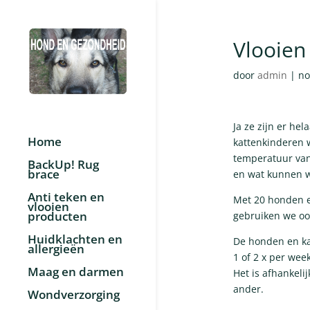
Vlooien
door
admin
|
no
Ja ze zijn er he
Home
kattenkinderen w
temperatuur van
BackUp! Rug
brace
en wat kunnen 
Anti teken en
Met 20 honden en
vlooien
producten
gebruiken we oo
Huidklachten en
De honden en kat
allergieën
1 of 2 x per week
Maag en darmen
Het is afhankeli
ander.
Wondverzorging