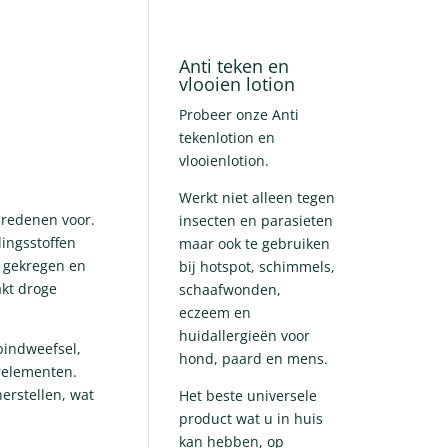
Anti teken en
vlooien lotion
Probeer onze Anti
tekenlotion en
vlooienlotion.
Werkt niet alleen tegen
 redenen voor.
insecten en parasieten
dingsstoffen
maar ook te gebruiken
n gekregen en
bij hotspot, schimmels,
akt droge
schaafwonden,
eczeem en
huidallergieën voor
 bindweefsel,
hond, paard en mens.
relementen.
erstellen, wat
Het beste universele
product wat u in huis
kan hebben, op