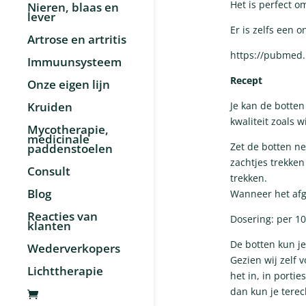
Het is perfect 
Nieren, blaas en
lever
Er is zelfs een 
Artrose en artritis
https://pubmed.
Immuunsysteem
Recept
Onze eigen lijn
Kruiden
Je kan de botten
kwaliteit zoals 
Mycotherapie,
medicinale
Zet de botten ne
paddenstoelen
zachtjes trekken
Consult
trekken.
Blog
Wanneer het afge
Reacties van
Dosering: per 10
klanten
De botten kun je
Wederverkopers
Gezien wij zelf v
Lichttherapie
het in, in portie
dan kun je terec