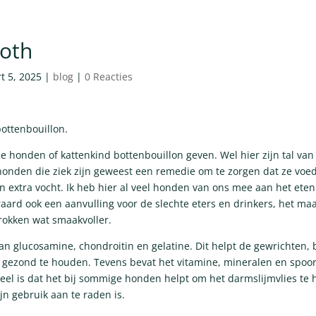
oth
t 5, 2025
|
blog
|
0 Reacties
ottenbouillon.
e honden of kattenkind bottenbouillon geven. Wel hier zijn tal van
 honden die ziek zijn geweest een remedie om te zorgen dat ze voe
n extra vocht. Ik heb hier al veel honden van ons mee aan het ete
aard ook een aanvulling voor de slechte eters en drinkers, het ma
okken wat smaakvoller.
 aan glucosamine, chondroitin en gelatine. Dit helpt de gewrichten,
 gezond te houden. Tevens bevat het vitamine, mineralen en spoo
el is dat het bij sommige honden helpt om het darmslijmvlies te h
jn gebruik aan te raden is.