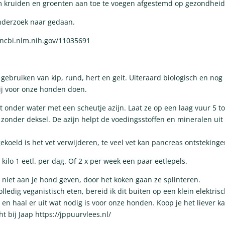
om kruiden en groenten aan toe te voegen afgestemd op gezondheid
onderzoek naar gedaan.
ncbi.nlm.nih.gov/11035691
 gebruiken van kip, rund, hert en geit. Uiteraard biologisch en no
wij voor onze honden doen.
t onder water met een scheutje azijn. Laat ze op een laag vuur 5 to
 zonder deksel. De azijn helpt de voedingsstoffen en mineralen uit
koeld is het vet verwijderen, te veel vet kan pancreas ontsteking
 kilo 1 eetl. per dag. Of 2 x per week een paar eetlepels.
 niet aan je hond geven, door het koken gaan ze splinteren.
olledig veganistisch eten, bereid ik dit buiten op een klein elektrisch
s en haal er uit wat nodig is voor onze honden. Koop je het liever k
ht bij Jaap
https://jppuurvlees.nl/