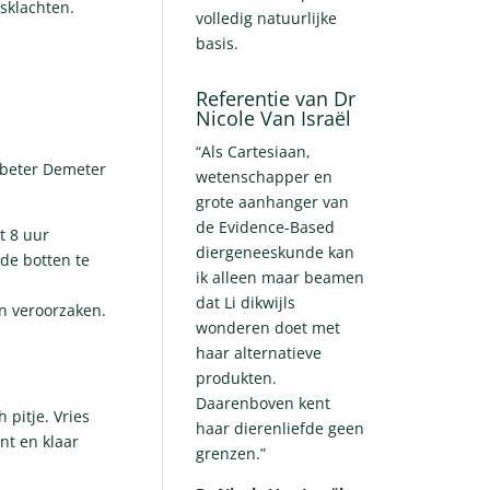
sklachten.
volledig natuurlijke
basis.
Referentie van Dr
Nicole Van Israël
“Als Cartesiaan,
g beter Demeter
wetenschapper en
grote aanhanger van
de Evidence-Based
t 8 uur
diergeneeskunde kan
 de botten te
ik alleen maar beamen
dat Li dikwijls
en veroorzaken.
wonderen doet met
haar alternatieve
produkten.
Daarenboven kent
 pitje. Vries
haar dierenliefde geen
ant en klaar
grenzen.”