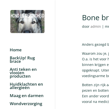
Bone br
door
admin
|
mr
Anders gezegd b
Home
Waarom zou je, j
BackUp! Rug
O.a. is het voor
brace
binnen krijgen e
Anti teken en
opgeknapt. Uiter
vlooien
producten
voedingsarme br
Huidklachten en
Botten zijn rijk
allergieën
pezen en botten
Maag en darmen
Een ander voorde
vooral na medici
Wondverzorging