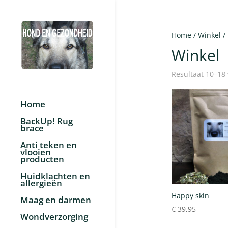
Home
/
Winkel
/ 
Winkel
Resultaat 10–18
Home
BackUp! Rug
brace
Anti teken en
vlooien
producten
Huidklachten en
allergieën
Happy skin
Maag en darmen
€
39,95
Wondverzorging