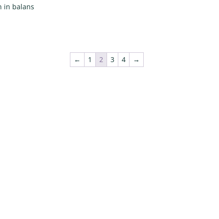
 in balans
←
1
2
3
4
→