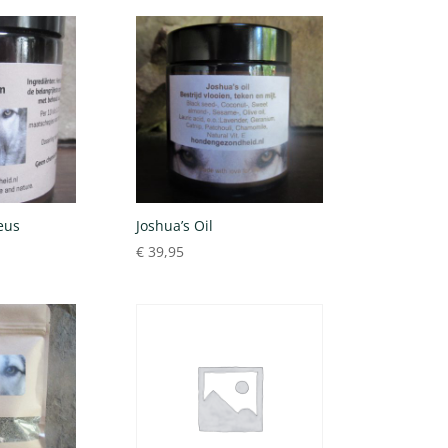
eus
Joshua’s Oil
€
39,95