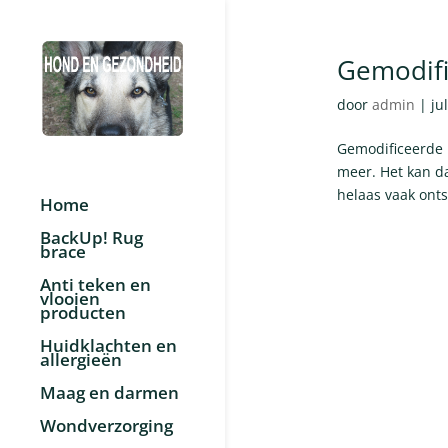
Gemodifi
door
admin
|
ju
Gemodificeerde p
meer. Het kan d
helaas vaak onts
Home
BackUp! Rug
brace
Anti teken en
vlooien
producten
Huidklachten en
allergieën
Maag en darmen
Wondverzorging